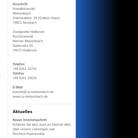
Anschrift
Anwaltskanzlei
Meisenbach
Odenwaldstr. 29 (Gelbes Haus)
74821 Mosbach
Zweigstelle Heilbronn
Rechtsanwalt
Werner Meisenbach
Südstraße 65
74072 Heilbronn
m
d
s
r
Telefon
r
+49 6261 16741
n
Telefax
d
+49 6261 15626
m
e
E-Mail
kanzlei@ra-meisenbach.de
www.ra-meisenbach.de
Aktuelles
Neuer Internetauftritt
Erfahren Sie jetzt auch im Internet alles
über unsere Leistungen und
Rechtsschwerpunkte.