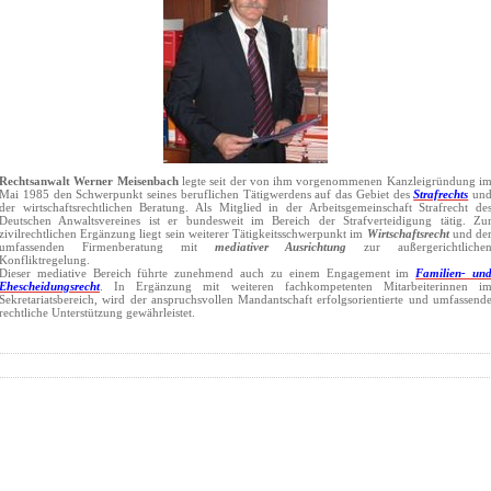
Rechtsanwalt Werner Meisenbach
legte seit der von ihm vorgenommenen Kanzleigründung i
Mai 1985 den Schwerpunkt seines beruflichen Tätigwerdens auf das Gebiet des
Strafrechts
un
der wirtschaftsrechtlichen Beratung. Als Mitglied in der Arbeitsgemeinschaft Strafrecht de
Deutschen Anwaltsvereines ist er bundesweit im Bereich der Strafverteidigung tätig. Zu
zivilrechtlichen Ergänzung liegt sein weiterer Tätigkeitsschwerpunkt im
Wirtschaftsrecht
und de
umfassenden Firmenberatung mit
mediativer Ausrichtung
zur außergerichtliche
Konfliktregelung.
Dieser mediative Bereich führte zunehmend auch zu einem Engagement im
Familien- un
Ehescheidungsrecht
. In Ergänzung mit weiteren fachkompetenten Mitarbeiterinnen i
Sekretariatsbereich, wird der anspruchsvollen Mandantschaft erfolgsorientierte und umfassend
rechtliche Unterstützung gewährleistet.